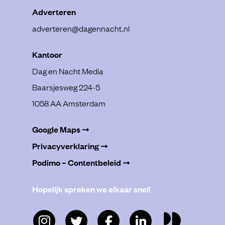
Adverteren
adverteren@dagennacht.nl
Kantoor
Dag en Nacht Media
Baarsjesweg 224-5
1058 AA Amsterdam
Google Maps ➞
Privacyverklaring ➞
Podimo – Contentbeleid ➞
Hopelijk spreken we elkaar snel!